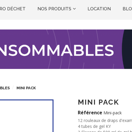
RO DÉCHET
NOS PRODUITS
LOCATION
BL
EXPLORATIONS FONCTIONNELLES
BLES
MINI PACK
MINI PACK
Référence
Mini-pack
12 rouleaux de draps d'exa
4 tubes de gel KY