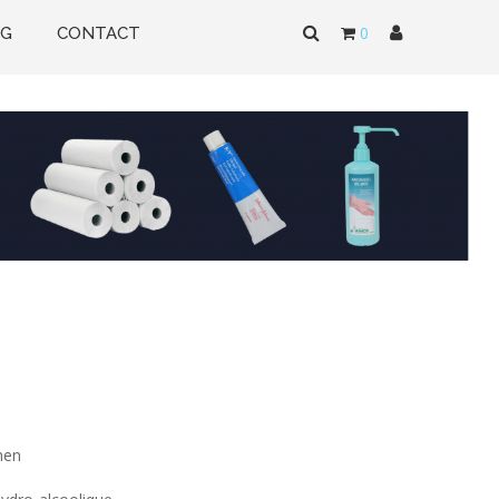
0
OG
CONTACT
men