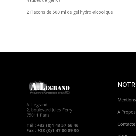
4 tubes de gel KY
2 Flacons de 500 ml de gel hydro-alcoolique
NOTR
Mentions
A. Legrand
2, boulevard Jules Ferry
A Propos
75011 Paris
Contacte
Tél : +33 (0)1 43 57 66 46
Fax : +33 (0)1 47 00 89 30