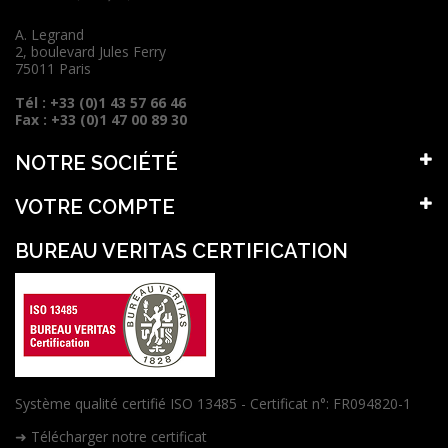
A. Legrand
2, boulevard Jules Ferry
75011 Paris
Tél : +33 (0)1 43 57 66 46
Fax : +33 (0)1 47 00 89 30
NOTRE SOCIÉTÉ
VOTRE COMPTE
BUREAU VERITAS CERTIFICATION
Système qualité certifié ISO 13485 - Certificat n°: FR094820-1
➜ Télécharger notre certificat