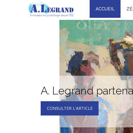
ACCUEIL
ZÉ
P
ogi
rle
 m
ci
e
A. Legrand partena
CONSULTER L'ARTICLE