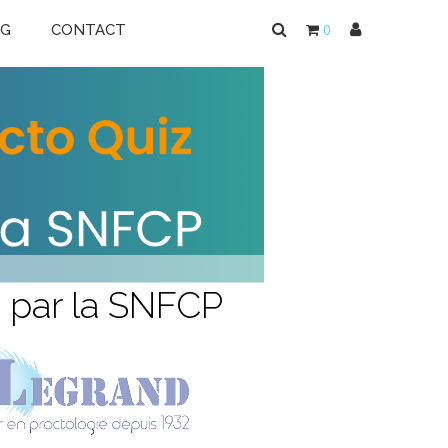
0
OG
CONTACT
SA
 no
rne
é par la SNFCP