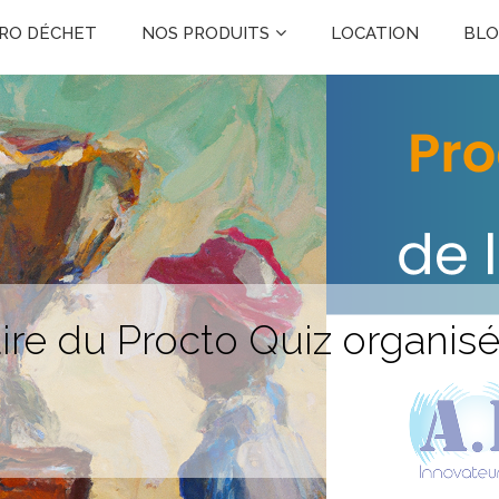
RO DÉCHET
NOS PRODUITS
LOCATION
BL
EXPLORATIONS FONCTIONNELLES
ON
e
 de
ode
ire du Procto Quiz organis