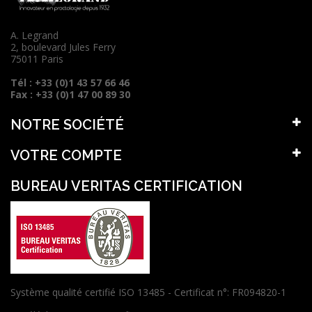
A. Legrand
2, boulevard Jules Ferry
75011 Paris
Tél : +33 (0)1 43 57 66 46
Fax : +33 (0)1 47 00 89 30
NOTRE SOCIÉTÉ
VOTRE COMPTE
BUREAU VERITAS CERTIFICATION
Système qualité certifié ISO 13485 - Certificat n°: FR094820-1