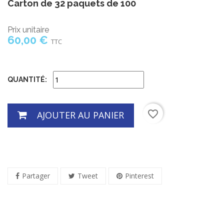
Carton de 32 paquets de 100
Prix unitaire
60,00 €
TTC
QUANTITÉ:
favorite_border
AJOUTER AU PANIER
Partager
Tweet
Pinterest