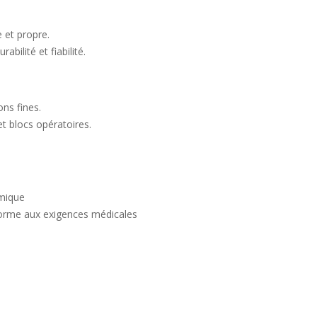
 et propre.
bilité et fiabilité.
ns fines.
et blocs opératoires.
omique
forme aux exigences médicales