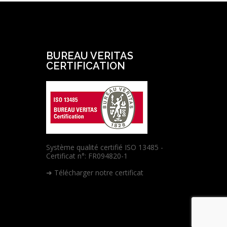
BUREAU VERITAS
CERTIFICATION
Système qualité certifié ISO 13485 -
Certificat n°: FR094820-1
➜ Télécharger notre certificat