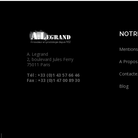
NOTR
Mentions
A. Legrand
2, boulevard Jules Ferry
A Propos
75011 Paris
Contacte
Tél : +33 (0)1 43 57 66 46
Fax : +33 (0)1 47 00 89 30
Blog
|